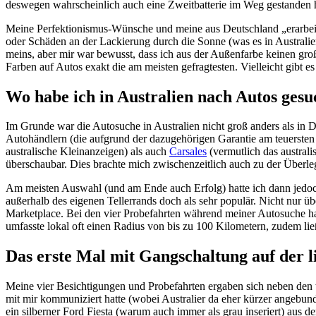
deswegen wahrscheinlich auch eine Zweitbatterie im Weg gestanden h
Meine Perfektionismus-Wünsche und meine aus Deutschland „erarbeit
oder Schäden an der Lackierung durch die Sonne (was es in Australien 
meins, aber mir war bewusst, dass ich aus der Außenfarbe keinen gr
Farben auf Autos exakt die am meisten gefragtesten. Vielleicht gib
Wo habe ich in Australien nach Autos gesu
Im Grunde war die Autosuche in Australien nicht groß anders als in D
Autohändlern (die aufgrund der dazugehörigen Garantie am teuersten
australische Kleinanzeigen) als auch
Carsales
(vermutlich das austral
überschaubar. Dies brachte mich zwischenzeitlich auch zu der Überle
Am meisten Auswahl (und am Ende auch Erfolg) hatte ich dann jedoch 
außerhalb des eigenen Tellerrands doch als sehr populär. Nicht nur ü
Marketplace. Bei den vier Probefahrten während meiner Autosuche habe
umfasste lokal oft einen Radius von bis zu 100 Kilometern, zudem lie
Das erste Mal mit Gangschaltung auf der l
Meine vier Besichtigungen und Probefahrten ergaben sich neben den t
mit mir kommuniziert hatte (wobei Australier da eher kürzer angebun
ein silberner Ford Fiesta (warum auch immer als grau inseriert) aus 