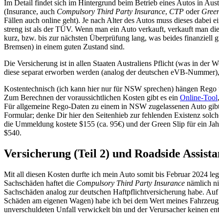
Im Detail findet sich im Hintergrund beim Betrieb eines Autos in Au
(Insurance, auch
Compulsory Third Party Insurance
,
CTP
oder
Green
Fällen auch online geht). Je nach Alter des Autos muss dieses dabei 
streng ist als der TÜV. Wenn man ein Auto verkauft, verkauft man di
kurz, bzw. bis zur nächsten Überprüfung lang, was beides finanziell g
Bremsen) in einem guten Zustand sind.
Die Versicherung ist in allen Staaten Australiens Pflicht (was in der
diese separat erworben werden (analog der deutschen eVB-Nummer), 
Kostentechnisch (ich kann hier nur für NSW sprechen) hängen Rego 
Zum Berechnen der voraussichtlichen Kosten gibt es ein
Online-Tool
Für allgemeine Rego-Daten zu einem in NSW zugelassenen Auto gibt
Formular; denke Dir hier den Seitenhieb zur fehlenden Existenz solch
die Ummeldung kostete $155 (ca. 95€) und der Green Slip für ein J
$540.
Versicherung (Teil 2) und Roadside Assist
Mit all diesen Kosten durfte ich mein Auto somit bis Februar 2024 leg
Sachschäden haftet die
Compulsory Third Party Insurance
nämlich ni
Sachschäden analog zur deutschen Haftpflichtversicherung habe. Auf
Schäden am eigenen Wagen) habe ich bei dem Wert meines Fahrzeugs ve
unverschuldeten Unfall verwickelt bin und der Verursacher keinen en