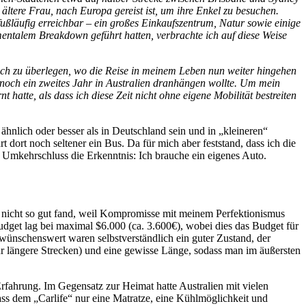
ältere Frau, nach Europa gereist ist, um ihre Enkel zu besuchen.
fußläufig erreichbar – ein großes Einkaufszentrum, Natur sowie einige
entalem Breakdown geführt hatten, verbrachte ich auf diese Weise
 auch zu überlegen, wo die Reise in meinem Leben nun weiter hingehen
h noch ein zweites Jahr in Australien dranhängen wollte. Um mein
atte, als dass ich diese Zeit nicht ohne eigene Mobilität bestreiten
hnlich oder besser als in Deutschland sein und in „kleineren“
t dort noch seltener ein Bus. Da für mich aber feststand, dass ich die
Umkehrschluss die Erkenntnis: Ich brauche ein eigenes Auto.
nicht so gut fand, weil Kompromisse mit meinem Perfektionismus
udget lag bei maximal $6.000 (ca. 3.600€), wobei dies das Budget für
wünschenswert waren selbstverständlich ein guter Zustand, der
ür längere Strecken) und eine gewisse Länge, sodass man im äußersten
Erfahrung. Im Gegensatz zur Heimat hatte Australien mit vielen
ass dem „Carlife“ nur eine Matratze, eine Kühlmöglichkeit und