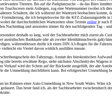
evanten Themen. Bis auf die Parkplatzsuche – da das Büro inmitten de
nem Touchscreen mein Anliegen, zog eine Wartenummer (wobei ich diese
ltenen Schaltern, die ich während der Wartezeit beobachten konnte, da 
ne Formulierung, die ich beispielsweise für die KFZ-Zulassungsstelle 
 wobei die durchschnittlichen Wartezeiten ohne Termin
online
je nach 
en Nachmittag und ansonsten immer für den nachfolgenden Tag – und 
ondere deshalb so lang, weil der Sachbearbeiter mich zuerst als
Cus
australischen Bankkarte (die als zweiter Identitätsnachweis galt) hän
edigen, währenddessen durfte ich einen DIN A3-Bogen für die Fahrzeugu
elleicht ein Viertel davon wirklich ausfüllen musste.
hreibungsschein des Fahrzeugs. Anstatt des bürokratischen Aufwands m
ung (die bereits erwähnte Rego, siehe nächsten Abschnitt) des Wagens m
im Verkauf wird der Schein auf der Rückseite ausgefüllt, der alte Au
älfte die Ummeldung durchführen kann. Bei erfolgreicher Ummeldung 
erkram im Rahmen einer Auto-Ummeldung in New South Wales. Wäre ich 
n gedauert. Das beste fand ich, als der Sachbearbeiter zwischendurch 
kratie.