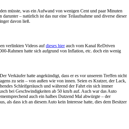
den müsste, was ein Aufwand von wenigen Cent und paar Minuten
arunter – natürlich ist das nur eine Teilaufnahme und diverse dieser
inger davon ließ.
ben verlinkten Videos auf
dieses hier
auch vom Kanal ReDriven
.000-Rahmen hatte sich aufgrund von Inflation, etc. doch ein wenig
er Verkäufer hatte angekündigt, dass er es vor unserem Treffen nicht
agens zu sein – von außen wie von innen. Seien es Kratzer, der Lack,
chendes Schleifgeräusch und während der Fahrt ein sich immer
räusch bei Geschwindigkeiten ab 50 km/h auf. Auch war das Auto
 dementsprechend auch ein halbes Dutzend Mal abwürgte – der
s, als dass ich an diesem Auto kein Interesse hatte, dies dem Besitzer