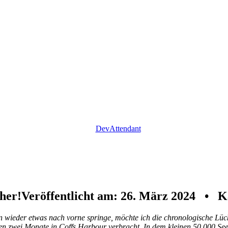
DevAttendant
her!
Veröffentlicht am: 26. März 2024 • K
 wieder etwas nach vorne springe, möchte ich die chronologische Lüc
en zwei Monate in Coffs Harbour verbracht. In dem kleinen 50.000 See