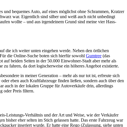
nes und bequemes Auto, auf eines möglichst ohne Schrammen, Kratzer
chwarz war. Eigentlich sind silber und weiß auch nicht unbedingt
aufen wollte – und aus irgendeinem Grund sind meine vier Hass-
 auf die ich weiter unten eingehen werde. Neben den örtlichen
Für die Online-Suche boten sich hierfür sowohl
Gumtree
(das
ot auf beiden Seiten in der 50.000 Einwohner-Stadt aber mehr als
zu fahren, da dort logischerweise ein höheres Angebot existierte.
ondere in meiner Generation – mehr als nur tot ist, erfreute sich
ge oder eben auch Kraftfahrzeuge finden ließen, sondern auch über den
r auch in der lokalen Gruppe für Autoverkäufe drin, allerdings
oder Preis filtern.
is-Leistungs-Verhältnis und der Art und Weise, wie der Verkäufer
 bisher eher selten im Stich gelassen hatte. Das erste Fahrzeug war
ckpacker inseriert wurde. Er hatte eine Rego (Zulassung, siehe unten