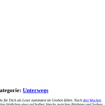
ategorie:
Unterwegs
ke für Dich als Leser zumindest im Groben füllen. Nach
drei Wochen
len-Städtchen etwa auf halber Strecke zwischen Brisbane und Sydney