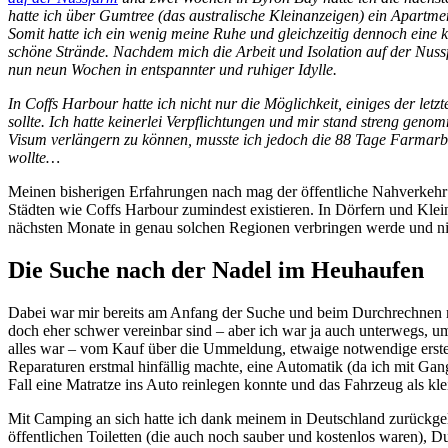
hatte ich über Gumtree (das australische Kleinanzeigen) ein Apartmen
Somit hatte ich ein wenig meine Ruhe und gleichzeitig dennoch eine k
schöne Strände. Nachdem mich die Arbeit und Isolation auf der Nuss
nun neun Wochen in entspannter und ruhiger Idylle.
In Coffs Harbour hatte ich nicht nur die Möglichkeit, einiges der le
sollte. Ich hatte keinerlei Verpflichtungen und mir stand streng gen
Visum verlängern zu können, musste ich jedoch die 88 Tage Farmarbeit
wollte…
Meinen bisherigen Erfahrungen nach mag der öffentliche Nahverkehr i
Städten wie Coffs Harbour zumindest existieren. In Dörfern und Kleinst
nächsten Monate in genau solchen Regionen verbringen werde und nic
Die Suche nach der Nadel im Heuhaufen
Dabei war mir bereits am Anfang der Suche und beim Durchrechnen m
doch eher schwer vereinbar sind – aber ich war ja auch unterwegs, u
alles war – vom Kauf über die Ummeldung, etwaige notwendige erste I
Reparaturen erstmal hinfällig machte, eine Automatik (da ich mit Ga
Fall eine Matratze ins Auto reinlegen konnte und das Fahrzeug als k
Mit Camping an sich hatte ich dank meinem in Deutschland zurückg
öffentlichen Toiletten (die auch noch sauber und kostenlos waren), D