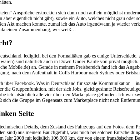
ätten.
eten“ Ansprüche erstreckten sich dann noch auf ein möglichst moder
aber eigentlich nicht gibt), sowie ein Auto, welches nicht grau oder s
oßen Akt machen konnte, zumal ich das Auto irgendwann ja wieder verk
t es da einen Zusammenhang, wer weiß…
cht?
eutschland, lediglich bei den Formalitäten gab es einige Unterschiede,
 waren) sind natürlich auch in Down Under Käufe von privat möglich. 
ische Mobile.de) an. Gerade in meinem Preisbereich fand ich das Angeb
gung, nach dem Aufenthalt in Coffs Harbour nach Sydney oder Brisbane 
über Facebook. Was in Deutschland für soziale Kommunikation – insbes
ber die Gruppenfunktion, mit der sich Jobs, gleichgesinnte Reisefreudi
 ich tatsächlich alle vier über den Marketplace gefunden. Ich war zwa
ß sich die Gruppe im Gegensatz zum Marketplace nicht nach Entfernung 
inken Seite
echnischen Details, dem Zustand des Fahrzeugs auf den Fotos, dem Pre
den sind) aus meinem Bauchgefühl, was mich bei solchen Entscheidungen
dem Jahr 2008 mit lediglich 106.000 km, der von einem französischen Ba