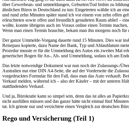
über Gewerbean- und ummeldungen, Geburten/Tod bishin zu bildungsrel
ähnlichen Büros in Deutschland zu tun: Eingetreten wählte ich an ei
und rund zehn Minuten später stand ich vor einem von zehn offen geha
erleuchteten sowie offen und freundlich gestalteten Raum ablief – ei
wollte, konnte übrigens auch im Voraus online einen Termin machen,
Wenn man einen Termin brauchte, bekam man ihn morgens noch für d
Der ganze Ummelde-Vorgang dauerte rund 15 Minuten. Dies war insbes
Reisepass kopierte, dazu Name der Bank, Typ und Ablaufdatum meiner 
Prozedur musste er für die Ummeldung des Autos ein zweites Mal erl
generischer Bogen für An-, Ab- und Ummeldung, sodass ich am Ende vi
Das letzte notwendige Dokument war nun noch der Zulassungs-/Übersc
Australien nur eine DIN A4-Seite, die auf der Vorderseite die Zulass
vorgedrucktes Formular für den Fall, dass man das Auto verkauft. Be
Verkauf melden, während ich – also der Käufer – mit der unteren H
stattfindenden Verkauf.
Und ja, Bürokratie kann so simpel sein, denn das ist alles an Papi
nicht ausfüllen müssen und das ganze hätte nicht einmal fünf Minute
tat. Ich grinste nur und verzichtete einen Vergleich zur deutschen Büro
Rego und Versicherung (Teil 1)