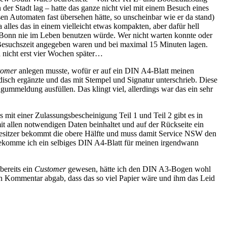
r Stadt lag – hatte das ganze nicht viel mit einem Besuch eines
n Automaten fast übersehen hätte, so unscheinbar wie er da stand)
alles das in einem vielleicht etwas kompakten, aber dafür hell
in Bonn nie im Leben benutzen würde. Wer nicht warten konnte oder
Besuchszeit angegeben waren und bei maximal 15 Minuten lagen.
nicht erst vier Wochen später…
tomer
anlegen musste, wofür er auf ein DIN A4-Blatt meinen
disch ergänzte und das mit Stempel und Signatur unterschrieb. Diese
mmeldung ausfüllen. Das klingt viel, allerdings war das ein sehr
it einer Zulassungsbescheinigung Teil 1 und Teil 2 gibt es in
it allen notwendigen Daten beinhaltet und auf der Rückseite ein
tobesitzer bekommt die obere Hälfte und muss damit Service NSW den
bekomme ich ein selbiges DIN A4-Blatt für meinen irgendwann
bereits ein
Customer
gewesen, hätte ich den DIN A3-Bogen wohl
den Kommentar abgab, dass das so viel Papier wäre und ihm das Leid