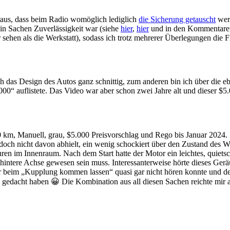
aus, dass beim Radio womöglich lediglich
die Sicherung getauscht
wer
 in Sachen Zuverlässigkeit war (siehe
hier
,
hier
und in den Kommentaren d
 sehen als die Werkstatt), sodass ich trotz mehrerer Überlegungen die F
 das Design des Autos ganz schnittig, zum anderen bin ich über die e
.000“ auflistete. Das Video war aber schon zwei Jahre alt und dieser $5
 km, Manuell, grau, $5.000 Preisvorschlag und Rego bis Januar 2024. D
och nicht davon abhielt, ein wenig schockiert über den Zustand des W
en im Innenraum. Nach dem Start hatte der Motor ein leichtes, quiets
 hintere Achse gewesen sein muss. Interessanterweise hörte dieses Ge
Motor beim „Kupplung kommen lassen“ quasi gar nicht hören konnte und
“ gedacht haben 😀 Die Kombination aus all diesen Sachen reichte mir au