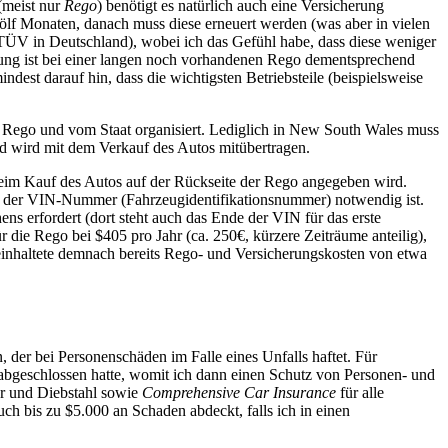
(meist nur
Rego
) benötigt es natürlich auch eine Versicherung
ölf Monaten, danach muss diese erneuert werden (was aber in vielen
TÜV in Deutschland), wobei ich das Gefühl habe, dass diese weniger
üfung ist bei einer langen noch vorhandenen Rego dementsprechend
ndest darauf hin, dass die wichtigsten Betriebsteile (beispielsweise
 der Rego und vom Staat organisiert. Lediglich in New South Wales muss
d wird mit dem Verkauf des Autos mitübertragen.
eim Kauf des Autos auf der Rückseite der Rego angegeben wird.
len der VIN-Nummer (Fahrzeugidentifikationsnummer) notwendig ist.
ens erfordert (dort steht auch das Ende der VIN für das erste
 die Rego bei $405 pro Jahr (ca. 250€, kürzere Zeiträume anteilig),
inhaltete demnach bereits Rego- und Versicherungskosten von etwa
, der bei Personenschäden im Falle eines Unfalls haftet. Für
bgeschlossen hatte, womit ich dann einen Schutz von Personen- und
r und Diebstahl sowie
Comprehensive Car Insurance
für alle
h bis zu $5.000 an Schaden abdeckt, falls ich in einen