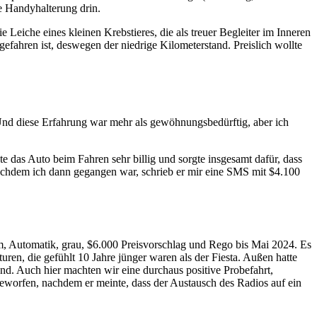
e Handyhalterung drin.
 Leiche eines kleinen Krebstieres, die als treuer Begleiter im Inneren
efahren ist, deswegen der niedrige Kilometerstand. Preislich wollte
. Und diese Erfahrung war mehr als gewöhnungsbedürftig, aber ich
e das Auto beim Fahren sehr billig und sorgte insgesamt dafür, dass
achdem ich dann gegangen war, schrieb er mir eine SMS mit $4.100
, Automatik, grau, $6.000 Preisvorschlag und Rego bis Mai 2024. Es
ren, die gefühlt 10 Jahre jünger waren als der Fiesta. Außen hatte
nd. Auch hier machten wir eine durchaus positive Probefahrt,
 geworfen, nachdem er meinte, dass der Austausch des Radios auf ein