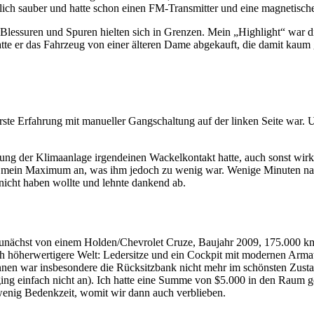
ich sauber und hatte schon einen FM-Transmitter und eine magnetisch
 Blessuren und Spuren hielten sich in Grenzen. Mein „Highlight“ war die
tte er das Fahrzeug von einer älteren Dame abgekauft, die damit kaum g
rerste Erfahrung mit manueller Gangschaltung auf der linken Seite war
tung der Klimaanlage irgendeinen Wackelkontakt hatte, auch sonst wirkt
als mein Maximum an, was ihm jedoch zu wenig war. Wenige Minuten n
nicht haben wollte und lehnte dankend ab.
 zunächst von einem Holden/Chevrolet Cruze, Baujahr 2009, 175.000 km
ich höherwertigere Welt: Ledersitze und ein Cockpit mit modernen Armatu
nnen war insbesondere die Rücksitzbank nicht mehr im schönsten Zusta
es ging einfach nicht an). Ich hatte eine Summe von $5.000 in den Raum
enig Bedenkzeit, womit wir dann auch verblieben.