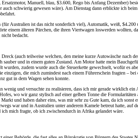
, Ersatzmotor, Manuell, blau, $3.600, Rego bis Anfang Dezember) besic
er auch schwierig gewesen wäre). Am Dienstag dann erblickte ich bei
befahrt.
 (für Australien ist das nicht sonderlich viel), Automatik, weiß, $4.2
örte einem älteren Pärchen, die ihren Viertwagen loswerden wollten, da
nicht bedacht.
 an Dreck (auch teilweise welchen, den meine kurze Autowäsche nach de
ch sauber und in einem guten Zustand. Am Motor hatte mein Bauchgefü
t wurden, zudem wurde auch die Steuerkette gewechselt, wofür es aber
ie einzigen, die mich zumindest nach einem Führerschein fragten – be
ganz gut in dem Wagen sehen konnte.
 wenig und versuchte zu realisieren, dass ich mir gerade wirklich ei
Hofes, wo wir ganz stylisch auf einer gelben Tonne die Formularitäten
Markt und haben daher eins, was mir sehr zu Gute kam, da ich sonst er
gs war und in Australien unter anderem Kamele betreut hatte, auf de
 ich mich fragte, ob ich zwischendurch in Afrika gelandet wäre.
kt einer Behörde, die fast alles an Bürokratie von Bürgern des Staate