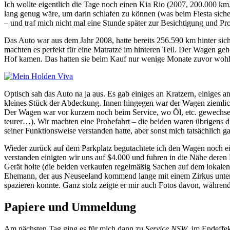
Ich wollte eigentlich die Tage noch einen Kia Rio (2007, 200.000 km
lang genug wäre, um darin schlafen zu können (was beim Fiesta sich
– und traf mich nicht mal eine Stunde später zur Besichtigung und Pro
Das Auto war aus dem Jahr 2008, hatte bereits 256.590 km hinter sich
machten es perfekt für eine Matratze im hinteren Teil. Der Wagen geh
Hof kamen. Das hatten sie beim Kauf nur wenige Monate zuvor wohl 
Optisch sah das Auto na ja aus. Es gab einiges an Kratzern, einiges
kleines Stück der Abdeckung. Innen hingegen war der Wagen ziemli
Der Wagen war vor kurzem noch beim Service, wo Öl, etc. gewechsel
teurer…). Wir machten eine Probefahrt – die beiden waren übrigens d
seiner Funktionsweise verstanden hatte, aber sonst mich tatsächlich 
Wieder zurück auf dem Parkplatz begutachtete ich den Wagen noch ein
verstanden einigten wir uns auf $4.000 und fuhren in die Nähe deren 
Gerät holte (die beiden verkaufen regelmäßig Sachen auf dem lokalen 
Ehemann, der aus Neuseeland kommend lange mit einem Zirkus unterwe
spazieren konnte. Ganz stolz zeigte er mir auch Fotos davon, während
Papiere und Ummeldung
Am nächsten Tag ging es für mich dann zu
Service NSW
, im Endeffe