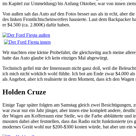
im Kapitel zur Ummeldung) bis Anfang Oktober, war von innen zieml
Von außen sah das Auto auf den Fotos besser aus als in echt, aber die
des linken Frontlichtscheinwerfers hausierte. Laut dem Backpacker ha
er $4.500 (ca. 2.800€) dafür haben.
Wir machten eine kleine Probefahrt, die gleichzeitig auch meine alle
hatte das Auto glaube ich kein einziges Mal abgewürgt.
Technisch gefiel mir der Innenraum nicht ganz doll, weil die Beleuch
ich mich nicht wirklich wohl fühlte. Ich bot am Ende zwar $4.000 
als Angebot, aber ich realisierte in dem Moment, dass ich den Wagen 
Holden Cruze
Einige Tage später folgten am Samstag gleich zwei Besichtigungen,
war zwar nur ein Jahr jünger, aber innen eine komplett andere, deutl
der Wagen am Kofferraum eine Stelle, wo die Farbe abblätterte und i
mussten dabei aber feststellen, dass das Radio nicht funktionierte (
modernes Gerät wohl nur $200-$300 kosten würde, bat aber um ein w