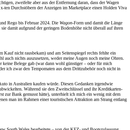
htigen, zweifelte aber aus der Entfernung daran, dass der Wagen
m x-ten Durchstöbern der Anzeigen im Marketplace einen Holden Viva
00 und Rego bis Februar 2024. Die
Wagon
-Form und damit die Länge
 sie damit aufgrund der geringen Bodenhöhe nicht überall auf ihren
m Kauf nicht rausbekam) und am Seitenspiegel rechts fehlte ein
hl auch nichts auszusetzen, weder meine Augen noch meine Ohren.
 keine Belege gab (war dann wohl günstiger – oder für mich
i der ich zwar den Tempomaten aus dem Drittzubehör noch nicht in
n Auto in Australien kaufen würde. Diesen Gedanken irgendwie
 abwickelten. Während sie den Zweitschlüssel und ihr Kreditkarten-
st zur Bank gemusst hätte), unterhielt ich mich ein wenig mit dem
nen man im Rahmen einer touristischen Attraktion am Strang entlang
s New South Wales bearbeitete – von der KFZ- und Bootszulassung