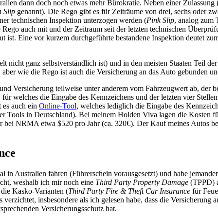
stralien dann doch noch etwas mehr Bürokratie. Neben einer Zulassung 
 Slip
genannt). Die Rego gibt es für Zeiträume von drei, sechs oder zw
einer technischen Inspektion unterzogen werden (
Pink Slip
, analog zum 
e Rego auch mit und der Zeitraum seit der letzten technischen Überpr
ut ist. Eine vor kurzem durchgeführte bestandene Inspektion deutet zumi
 Welt nicht ganz selbstverständlich ist) und in den meisten Staaten Teil
aber wie die Rego ist auch die Versicherung an das Auto gebunden un
und Versicherung teilweise unter anderem vom Fahrzeugwert ab, der b
, für welches die Eingabe des Kennzeichens und der letzten vier Stel
 es auch ein
Online-Tool
, welches lediglich die Eingabe des Kennzeich
er Tools in Deutschland). Bei meinem Holden Viva lagen die Kosten für
ahr bei NRMA etwa $520 pro Jahr (ca. 320€). Der Kauf meines Autos be
ance
al in Australien fahren (Führerschein vorausgesetzt) und habe jemanden
cht, weshalb ich mir noch eine
Third Party Property Damage
(TPPD) a
 die Kasko-Varianten (
Third Party Fire & Theft Car Insurance
für Feue
rzichtet, insbesondere als ich gelesen habe, dass die Versicherung auc
tsprechenden Versicherungsschutz hat.