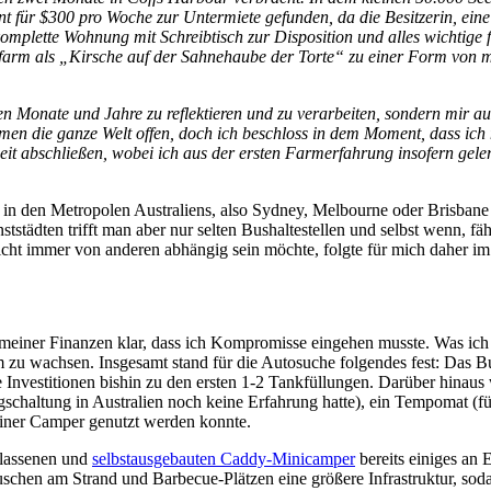
t für $300 pro Woche zur Untermiete gefunden, da die Besitzerin, eine 
omplette Wohnung mit Schreibtisch zur Disposition und alles wichtige 
farm als „Kirsche auf der Sahnehaube der Torte“ zu einer Form von m
tzten Monate und Jahre zu reflektieren und zu verarbeiten, sondern mir
ommen die ganze Welt offen, doch ich beschloss in dem Moment, dass ic
 abschließen, wobei ich aus der ersten Farmerfahrung insofern gelernt h
n den Metropolen Australiens, also Sydney, Melbourne oder Brisbane ä
städten trifft man aber nur selten Bushaltestellen und selbst wenn, fähr
ht immer von anderen abhängig sein möchte, folgte für mich daher im 
einer Finanzen klar, dass ich Kompromisse eingehen musste. Was ich 
m zu wachsen. Insgesamt stand für die Autosuche folgendes fest: Das B
nvestitionen bishin zu den ersten 1-2 Tankfüllungen. Darüber hinaus 
ngschaltung in Australien noch keine Erfahrung hatte), ein Tempomat (f
leiner Camper genutzt werden konnte.
elassenen und
selbstausgebauten Caddy-Minicamper
bereits einiges an 
uschen am Strand und Barbecue-Plätzen eine größere Infrastruktur, sod