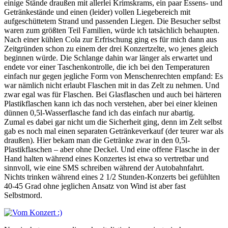
einige Stände draußen mit allerlei Krimskrams, ein paar Essens- und
Getränkestände und einen (leider) vollen Liegebereich mit
aufgeschüttetem Strand und passenden Liegen. Die Besucher selbst
waren zum größten Teil Familien, würde ich tatsächlich behaupten.
Nach einer kühlen Cola zur Erfrischung ging es für mich dann aus
Zeitgründen schon zu einem der drei Konzertzelte, wo jenes gleich
beginnen würde. Die Schlange dahin war länger als erwartet und
endete vor einer Taschenkontrolle, die ich bei den Temperaturen
einfach nur gegen jegliche Form von Menschenrechten empfand: Es
war nämlich nicht erlaubt Flaschen mit in das Zelt zu nehmen. Und
zwar egal was für Flaschen. Bei Glasflaschen und auch bei härteren
Plastikflaschen kann ich das noch verstehen, aber bei einer kleinen
dünnen 0,5l-Wasserflasche fand ich das einfach nur abartig.
Zumal es dabei gar nicht um die Sicherheit ging, denn im Zelt selbst
gab es noch mal einen separaten Getränkeverkauf (der teurer war als
draußen). Hier bekam man die Getränke zwar in den 0,5l-
Plastikflaschen – aber ohne Deckel. Und eine offene Flasche in der
Hand halten während eines Konzertes ist etwa so vertretbar und
sinnvoll, wie eine SMS schreiben während der Autobahnfahrt.
Nichts trinken während eines 2 1/2 Stunden-Konzerts bei gefühlten
40-45 Grad ohne jeglichen Ansatz von Wind ist aber fast
Selbstmord.