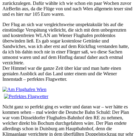
zurückzulegen. Dafür wählte ich wie schon ein paar Wochen zuvor
AirBerlin aus, da die Flüge von und nach Wien allgemein teuer sind
und es hier
nur
105 Euro waren.
Der Flug an sich war vergleichsweise unspektakulär bis auf die
einstündige Verspätung vielleicht, die sich mit dem unbegrenzten
und kostenfreien WLAN am Wiener Flughafen problemlos
überwinden ließ. Es gab sogar kostenlose Getränke und
Sandwiches, was ich aber erst auf dem Rückflug verstanden hatte,
da ich bis dahin noch nie in einer Flieger saß, wo diese Sachen
umsonst waren und auf dem Hinflug darauf daher auch erstmal
verzichtete.
Der Himmel war die ganze Zeit über klar und man hatte einen
genialen Ausblick auf das Land unter einem und die Wiener
Innenstadt – perfektes Flugwetter.
Nicht ganz so perfekt ging es weiter und daran war – wer hätte es
kommen sehen – mal wieder die Deutsche Bahn Schuld: Der Plan
war vom Düsseldorfer Flughafen-Bahnhof den RE zu nehmen,
welcher direkt bis Bochum durchgefahren wäre. Der Plan endete
allerdings schon in Duisburg am Hauptbahnhof, denn die
Klimaanlage verrichtete in dem überfüllten Doppelstockzug nur sehr