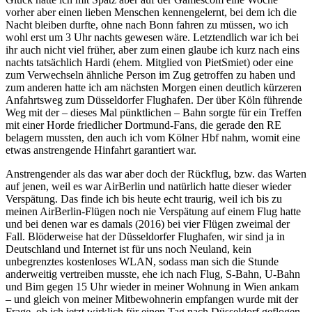
vorher aber einen lieben Menschen kennengelernt, bei dem ich die
Nacht bleiben durfte, ohne nach Bonn fahren zu müssen, wo ich
wohl erst um 3 Uhr nachts gewesen wäre. Letztendlich war ich bei
ihr auch nicht viel früher, aber zum einen glaube ich kurz nach eins
nachts tatsächlich Hardi (ehem. Mitglied von PietSmiet) oder eine
zum Verwechseln ähnliche Person im Zug getroffen zu haben und
zum anderen hatte ich am nächsten Morgen einen deutlich kürzeren
Anfahrtsweg zum Düsseldorfer Flughafen. Der über Köln führende
Weg mit der – dieses Mal pünktlichen – Bahn sorgte für ein Treffen
mit einer Horde friedlicher Dortmund-Fans, die gerade den RE
belagern mussten, den auch ich vom Kölner Hbf nahm, womit eine
etwas anstrengende Hinfahrt garantiert war.
Anstrengender als das war aber doch der Rückflug, bzw. das Warten
auf jenen, weil es war AirBerlin und natürlich hatte dieser wieder
Verspätung. Das finde ich bis heute echt traurig, weil ich bis zu
meinen AirBerlin-Flügen noch nie Verspätung auf einem Flug hatte
und bei denen war es damals (2016) bei vier Flügen zweimal der
Fall. Blöderweise hat der Düsseldorfer Flughafen, wir sind ja in
Deutschland und Internet ist für uns noch Neuland, kein
unbegrenztes kostenloses WLAN, sodass man sich die Stunde
anderweitig vertreiben musste, ehe ich nach Flug, S-Bahn, U-Bahn
und Bim gegen 15 Uhr wieder in meiner Wohnung in Wien ankam
– und gleich von meiner Mitbewohnerin empfangen wurde mit der
Frage, ob ich jetzt wirklich für einen Tag nach Düsseldorf geflogen