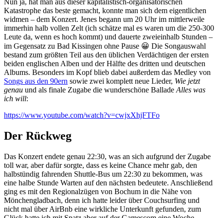
Nun ja, hat man aus dieser kapitalistisch-organisatorischen
Katastrophe das beste gemacht, konnte man sich dem eigentlichen
widmen – dem Konzert. Jenes begann um 20 Uhr im mittlerweile
immerhin halb vollen Zelt (ich schätze mal es waren um die 250-300
Leute da, wenn es hoch kommt) und dauerte zweieinhalb Stunden –
im Gegensatz zu Bad Kissingen ohne Pause 😀 Die Songauswahl
bestand zum größten Teil aus den üblichen Verdächtigen der ersten
beiden englischen Alben und der Hälfte des dritten und deutschen
Albums. Besonders im Kopf blieb dabei außerdem das Medley von
Songs aus den 90ern
sowie zwei komplett neue Lieder,
Wie jetzt
genau
und als finale Zugabe die wunderschöne Ballade
Alles was
ich will
:
https://www.youtube.com/watch?v=cwjxXhjFTFo
Der Rückweg
Das Konzert endete genau 22:30, was an sich aufgrund der Zugabe
toll war, aber dafür sorgte, dass es keine Chance mehr gab, den
halbstündig fahrenden Shuttle-Bus um 22:30 zu bekommen, was
eine halbe Stunde Warten auf den nächsten bedeutete. Anschließend
ging es mit den Regionalzügen von Bochum in die Nähe von
Mönchengladbach, denn ich hatte leider über Couchsurfing und
nicht mal über AirBnb eine wirkliche Unterkunft gefunden, zum
Glück hatte ich mit Spatz aber auf der Gamescom eine Woche