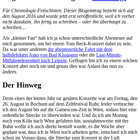
Für Chronologie-Fetischisten: Dieser Blogeintrag bezieht sich auf
den August 2016 und wurde jetzt erst veröffentlicht, weil ich vorher
nicht dazukam, ihn fertig zu schreiben – oder ihn überhaupt zu
schreiben…
Als „kleiner Fan“ hab ich ja schon unterschiedliche Abenteuer auf
mich genommen, um bei einem Tom Beck-Konzert dabei zu sein.
Da war unter anderem
die abenteuerliche Fahrt mit dem
halbdefekten Auto von Bad Kissingen
oder die
Last-Minute-
Mitfahrgelegenheit nach Leipzig
. Geflogen bin ich zu einem solchen
Konzert aber noch nie und genau dies war Anlass das nun zu
ändern.
Der Hinweg
Denn eines der letztes Jahr rar gesäten Konzerte war am Freitag, den
26. August in Bochum auf dem Zeltfestival Ruhr, leider verbrachte
ich den August bis auf die Gamescom-Zeit in Wien, sodass hier eine
ordentliche Strecke zu überwinden war. Und da ich am Montag
noch von Köln nach Wien gefahren bin, ausnahmsweise mit der
Bahn wofür ich auch direkt bestraft wurde, es die Woche aber
geplant war, dass ich in Wien noch arbeiten gehe, entschied ich mich
schon im Voraus dazu, die Strecke zum Konzert in der Luft