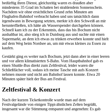
bedürftig ihren Dienst, gleichzeitig waren es draußen aber
mindestens 35 Grad im Schatten bei strahlendem Sonnenschein.
Nachdem wir ohne ersichtlichen Grund zehn Minuten am
Flughafen-Bahnhof verbracht haben und uns tatsächlich dann
irgendwann in Bewegung setzten, merkte ich den Schweiß an mir
herunterfließen, ich hätte als Wasserspender durchgehen können.
Schnell kam ich zu der Erkenntnis, dass das bis Bochum nicht
aushaltbar ist, also stieg ich in Duisburg aus und suchte mir einen
Supermarkt, an dem ich etwas zu trinken erwerben konnte und hielt
auf dem Weg beim Nordsee an, um mir etwas kleines zu Essen zu
kaufen.
Gestärkt ging es weiter nach Bochum, jetzt dann aber in einer leeren
und vor allem klimatisierten S-Bahn. Vom Hauptbahnhof gab es
einen Shuttle-Bus direkt zum Zeltfestival, leider waren die
Schließfächer voll, sodass ich meine Tasche mit aufs Konzert
nehmen musste und nicht am Bahnhof lassen konnte. Etwa 20
Minuten später hielt der Bus am Festival.
Zeltfestival & Konzert
Nach der kurzen Ticketkontrolle wurde man auf dem
Festivalgelände von einigen Tippi-ähnlichen Zelten begrüßt,
insgesamt war die Stimmung entspannt und angenehm: Es gab