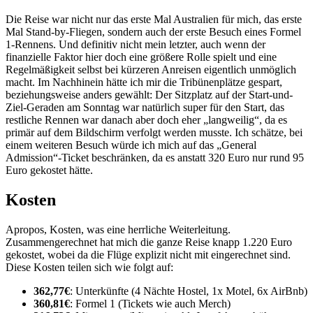
Die Reise war nicht nur das erste Mal Australien für mich, das erste
Mal Stand-by-Fliegen, sondern auch der erste Besuch eines Formel
1-Rennens. Und definitiv nicht mein letzter, auch wenn der
finanzielle Faktor hier doch eine größere Rolle spielt und eine
Regelmäßigkeit selbst bei kürzeren Anreisen eigentlich unmöglich
macht. Im Nachhinein hätte ich mir die Tribünenplätze gespart,
beziehungsweise anders gewählt: Der Sitzplatz auf der Start-und-
Ziel-Geraden am Sonntag war natürlich super für den Start, das
restliche Rennen war danach aber doch eher „langweilig“, da es
primär auf dem Bildschirm verfolgt werden musste. Ich schätze, bei
einem weiteren Besuch würde ich mich auf das „General
Admission“-Ticket beschränken, da es anstatt 320 Euro nur rund 95
Euro gekostet hätte.
Kosten
Apropos, Kosten, was eine herrliche Weiterleitung.
Zusammengerechnet hat mich die ganze Reise knapp 1.220 Euro
gekostet, wobei da die Flüge explizit nicht mit eingerechnet sind.
Diese Kosten teilen sich wie folgt auf:
362,77€
: Unterkünfte (4 Nächte Hostel, 1x Motel, 6x AirBnb)
360,81€
: Formel 1 (Tickets wie auch Merch)