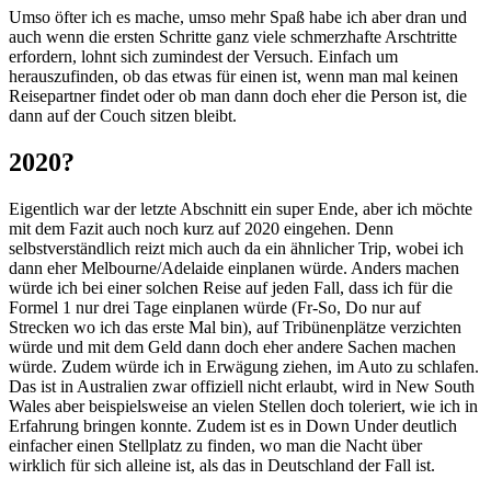
Umso öfter ich es mache, umso mehr Spaß habe ich aber dran und
auch wenn die ersten Schritte ganz viele schmerzhafte Arschtritte
erfordern, lohnt sich zumindest der Versuch. Einfach um
herauszufinden, ob das etwas für einen ist, wenn man mal keinen
Reisepartner findet oder ob man dann doch eher die Person ist, die
dann auf der Couch sitzen bleibt.
2020?
Eigentlich war der letzte Abschnitt ein super Ende, aber ich möchte
mit dem Fazit auch noch kurz auf 2020 eingehen. Denn
selbstverständlich reizt mich auch da ein ähnlicher Trip, wobei ich
dann eher Melbourne/Adelaide einplanen würde. Anders machen
würde ich bei einer solchen Reise auf jeden Fall, dass ich für die
Formel 1 nur drei Tage einplanen würde (Fr-So, Do nur auf
Strecken wo ich das erste Mal bin), auf Tribünenplätze verzichten
würde und mit dem Geld dann doch eher andere Sachen machen
würde. Zudem würde ich in Erwägung ziehen, im Auto zu schlafen.
Das ist in Australien zwar offiziell nicht erlaubt, wird in New South
Wales aber beispielsweise an vielen Stellen doch toleriert, wie ich in
Erfahrung bringen konnte. Zudem ist es in Down Under deutlich
einfacher einen Stellplatz zu finden, wo man die Nacht über
wirklich für sich alleine ist, als das in Deutschland der Fall ist.