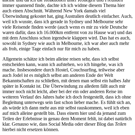
immer spannend finde, dachte ich ich widme diesem Thema hier
auch einen Abschnitt. Während New York damals viel
Überwindung gekostet hat, ging Australien deutlich einfacher. Auch,
weil ich wusste, dass ich gerade in Sydney und Melbourne sehr
viele Reisende finden werde (auch wenn es mir zu viele Deutsche
waren dafür, dass ich 16.000km entfernt von zu Hause war) und das
mit dem Anschluss schon irgendwie klappen wird. Das hat es auch,
sowohl in Sydney wie auch in Melbourne, ich war aber auch mehr
als froh, einige Tage einfach nur für mich zu haben.
Allgemein schätze ich beim alleine reisen sehr, dass ich selbst
entscheiden kann, wann ich aufstehen, wo ich hingehe, was ich
mache. Insbesondere durch Hostel, Couchsurfing, teilweise aber
auch Jodel ist es möglich selbst am anderen Ende der Welt
Bekanntschaften zu schließen, mit denen man selbst ein halbes Jahr
später in Kontakt ist. Die Überwindung zu alledem fällt auch mir
immer noch nicht leicht, aber bei der ein oder anderen Reise im
weiteren Verlauf des Jahres habe ich doch festgestellt, dass ich ohne
Begleitung unterwegs sein fast schon lieber mache. Es fühlt sich an,
als würde ich dann mehr aus mir selbst rauskommen, weil ich eben
auf mich alleine gestellt bin. Dass einem hier und da jemand zum
Teilen der Erlebnisse in genau dem Moment fehlt, ist dabei natürlich
klar. Genauso wie, dass Social Media oder dieser Blog das
Teilen
hierbei nicht ersetzen können.