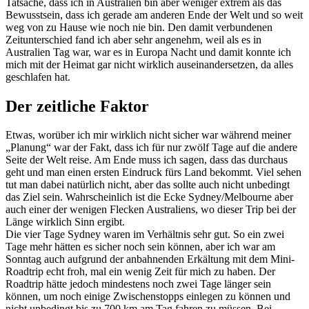
Tatsache, dass ich in Australien bin aber weniger extrem als das
Bewusstsein, dass ich gerade am anderen Ende der Welt und so weit
weg von zu Hause wie noch nie bin. Den damit verbundenen
Zeitunterschied fand ich aber sehr angenehm, weil als es in
Australien Tag war, war es in Europa Nacht und damit konnte ich
mich mit der Heimat gar nicht wirklich auseinandersetzen, da alles
geschlafen hat.
Der zeitliche Faktor
Etwas, worüber ich mir wirklich nicht sicher war während meiner
„Planung“ war der Fakt, dass ich für nur zwölf Tage auf die andere
Seite der Welt reise. Am Ende muss ich sagen, dass das durchaus
geht und man einen ersten Eindruck fürs Land bekommt. Viel sehen
tut man dabei natürlich nicht, aber das sollte auch nicht unbedingt
das Ziel sein. Wahrscheinlich ist die Ecke Sydney/Melbourne aber
auch einer der wenigen Flecken Australiens, wo dieser Trip bei der
Länge wirklich Sinn ergibt.
Die vier Tage Sydney waren im Verhältnis sehr gut. So ein zwei
Tage mehr hätten es sicher noch sein können, aber ich war am
Sonntag auch aufgrund der anbahnenden Erkältung mit dem Mini-
Roadtrip echt froh, mal ein wenig Zeit für mich zu haben. Der
Roadtrip hätte jedoch mindestens noch zwei Tage länger sein
können, um noch einige Zwischenstopps einlegen zu können und
nicht unbedingt bis zu 700 km am Tag fahren zu müssen. Bei