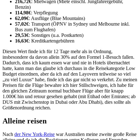
216,72€
: Mietwagen (Miete einschl. Jungfahrergebühr,
Benzin)
114,98€
: Verpflegung
62,09€
: Ausflüge (Blue Mountains)
57,02€
: Transport (ÖPNV in Sydney und Melbourne inkl.
Bus zum Flughafen)
29,53€
: Sonstiges (u.a. Postkarten)
16,63€
: Kreditkartengebühren
Diesen Wert finde ich für 12 Tage mehr als in Ordnung,
insbesondere da davon allein 30% auf den Formel 1-Besuch fallen.
Dadurch, dass ich kaum essen war und nie in Hotels übernachtet
hatte, kann man das glaube ich durchaus in die Reisekategorie Low
Budget einordnen, aber da ich auf den Layovern teilweise so viel
„zu viel Luxus“ habe, finde ich das gar nicht so verkehrt. Zu meinen
Preisen für die Flüge bewahre ich hier Stillschweigen, ich habe für
den gleichen Zeitraum normal buchbare Flüge aber für knapp
1.000€ hin und retour gesehen gehabt (mit Etihad oder Emirates; ab
DUS mit Zwischenstop in Dubai oder Abu Dhabi), dies sollte als
Größenordnung reichen.
Alleine reisen
Nach
der New York-Reise
war Australien meine zweite große Reise
alleine und da ich die Reaktionen unter Kollegen und Freunden