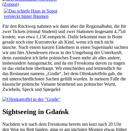
Für den Rückweg nahmen wir dann aber die Regionalbahn, die für
zwei Tickets (einmal Student) und zwei Stationen insgesamt 4,75zł
kostete, was etwa 1,15€ entspricht. Dafür bekommt man in Bonn
gerade noch eine Kurzstrecke als Kind, wenn ich mich nicht
täusche. Nach einem kurzen Einkehren in einen Supermarkt suchten
wir uns fürs Abendessen etwas in der Umgebung der Unterkunft,
denn zumindest ich liebe polnisches Essen mehr als alles andere,
insbesondere hausgemacht, und da ein Fresskoma davon zu tragen
ist das einfachste überhaupt. Wir entschieden und letztendlich für
das Restaurant namens „Grulle“, bei dem Ofenkartoffeln gab, die
mit unterschiedlichsten Sachen gefüllt wurden. In meinem Falle die
klassische polnische Variante bestehend aus polnischer Wurst,
Zwiebeln, Speck und Spiegelei:
Sightseeing in Gdańsk
Nachdem wir nach dem Fresskoma bereits um kurz nach 20 Uhr
den Weg ins Bett fanden, ging es am nächsten Morgen etwas früher