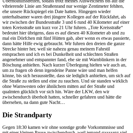
Überholhilfsstreifen, sodass trotz meines Ausweichens bis auf die
vibrierende Linie am Straßenrand nur wenige Zentimeter fehlten,
ehe unsere Rückspiegel ein Date hatten. Hingegen wieder
unterhaltsamer waren drei jüngere Kollegen auf der Rückfahrt, als
wir zwischen der Bundesstraße 3 und 6 rund 40 Kilometer auf einer
toten Kreisstraße um kurz vor 21 Uhr fuhren. „Tote Kreisstraße“
bedeutet hier übrigens, dass es auf diesen 40 Kilometer ab und zu
mal ein Dörfchen mit fünf Hütten gab, aber wenn es etwas passierte,
dann hätte Hilfe ewig gebraucht. Wir fuhren den dreien die ganze
Strecke hinter her, weil sie nahezu genau meinem Fahrstil
entsprachen und ich es bei Dunkelheit und schlechten Straßen
angenehmer und entspannter fand, ehe sie mit Warnblinkern in der
Böschung anhielten. Nach kurzer Überlegung hielten wir auch an,
um zu fragen ob denn irgendeine Panne wäre und man helfen
könne, bis sich herausstellte, dass sie lediglich anhielten, um sich auf
die Straße zu stellen und eine zu rauchen. Und sie standen wirklich
ohne Warnwesten oder ähnlichem mitten auf der Straße und
qualmten glücklich vor sich hin. Wäre der LKW, den wir
zwischendurch überholt hatten, schneller gefahren und hätte die
übersehen, na dann gute Nacht…
Die Strandparty
Gegen 18:30 kamen wir ohne sonstige große Vorkommnisse und
mit einer kleinen Pause zwischendurch, weil jemand gaaaaanz viel