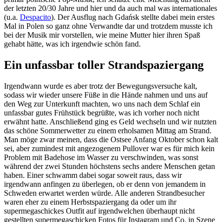
der letzten 20/30 Jahre und hier und da auch mal was internationales
(u.a.
Despacito
). Der Ausflug nach Gdańsk stellte dabei mein erstes
Mal in Polen so ganz ohne Verwandte dar und trotzdem musste ich
bei der Musik mir vorstellen, wie meine Mutter hier ihren Spaß
gehabt hätte, was ich irgendwie schön fand.
Ein unfassbar toller Strandspaziergang
Irgendwann wurde es aber trotz der Bewegungsversuche kalt,
sodass wir wieder unsere Füße in die Hände nahmen und uns auf
den Weg zur Unterkunft machten, wo uns nach dem Schlaf ein
unfassbar gutes Frühstück begrüßte, was ich vorher noch nicht
erwähnt hatte. Anschließend ging es Geld wechseln und wir nutzten
das schöne Sommerwetter zu einem erholsamen Mittag am Strand.
Man möge zwar meinen, dass die Ostsee Anfang Oktober schon kalt
sei, aber zumindest mit angezogenem Pullover war es für mich kein
Problem mit Badehose im Wasser zu verschwinden, was sonst
während der zwei Stunden höchstens sechs andere Menschen getan
haben. Einer schwamm dabei sogar soweit raus, dass wir
irgendwann anfingen zu überlegen, ob er denn von jemandem in
Schweden erwartet werden würde. Alle anderen Strandbesucher
waren eher zu einem Herbstspaziergang da oder um ihr
supermegaschickes Outfit auf irgendwelchen überhaupt nicht
gestellten supermegaschicken Fotos für Instagram und Co. in Szene