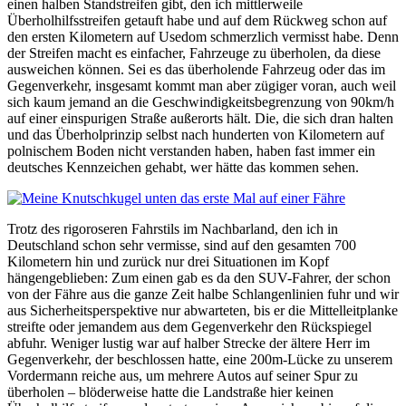
einen halben Standstreifen gibt, den ich mittlerweile
Überholhilfsstreifen getauft habe und auf dem Rückweg schon auf
den ersten Kilometern auf Usedom schmerzlich vermisst habe. Denn
der Streifen macht es einfacher, Fahrzeuge zu überholen, da diese
ausweichen können. Sei es das überholende Fahrzeug oder das im
Gegenverkehr, insgesamt kommt man aber zügiger voran, auch weil
sich kaum jemand an die Geschwindigkeitsbegrenzung von 90km/h
auf einer einspurigen Straße außerorts hält. Die, die sich dran halten
und das Überholprinzip selbst nach hunderten von Kilometern auf
polnischem Boden nicht verstanden haben, haben fast immer ein
deutsches Kennzeichen gehabt, wer hätte das kommen sehen.
Trotz des rigoroseren Fahrstils im Nachbarland, den ich in
Deutschland schon sehr vermisse, sind auf den gesamten 700
Kilometern hin und zurück nur drei Situationen im Kopf
hängengeblieben: Zum einen gab es da den SUV-Fahrer, der schon
von der Fähre aus die ganze Zeit halbe Schlangenlinien fuhr und wir
aus Sicherheitsperspektive nur abwarteten, bis er die Mittelleitplanke
streifte oder jemandem aus dem Gegenverkehr den Rückspiegel
abfuhr. Weniger lustig war auf halber Strecke der ältere Herr im
Gegenverkehr, der beschlossen hatte, eine 200m-Lücke zu unserem
Vordermann reiche aus, um mehrere Autos auf seiner Spur zu
überholen – blöderweise hatte die Landstraße hier keinen