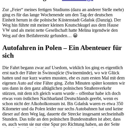
Zur „Feier“ meines fertigen Studiums (dazu an anderer Stelle mehr)
ging es für das lange Wochenende um den Tag der deutschen
Einheit herum in die polnische Küstenstadt Gdańsk (Danzig). Der
Weg hin führte mit meiner kleinen Knutschkugel aus dem Hause
VW und als meist nette Gesellschaft hatte Melina irgendwie den
Weg auf den Beifahrersitz gefunden… 😀
Autofahren in Polen – Ein Abenteuer für
sich
Die Fahrt begann zwar auf Usedom, wirklich los ging es eigentlich
erst nach der Fähre in Świnoujście (Swinemünde), wo wir Glück
hatten und nur kurz warten mussten, ehe es zum ersten Mal mit dem
eigenen Auto auf eine Fähre ging. Zehn Minuten später konnten wir
uns dann in den ganz alltäglichen polnischen Straßenverkehr
stürzen, mit dem ich gleich warm wurde – offenbar habe ich doch
etwas vom östlichen Nachbarland Deutschlands geerbt, wenn es
schon nicht der Alkoholkonsum ist. Bis Gdańsk waren es etwa 350
Kilometer und da Polen leider nur sechs Autobahnen hat und keine
dieser auf dem Weg lag, dauerte die Strecke insgesamt sechseinhalb
Stunden. Das tolle an den polnischen Bundesstraßen ist aber, dass
es, auch wenn sie nur eine Spur pro Richtung haben, an der Seite