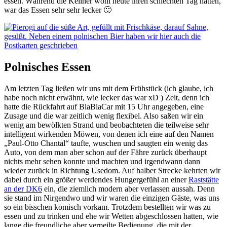
essen. Während die Kellner wohl heute ihren schlechten Tag hatten,
war das Essen sehr sehr lecker 🙂
Polnisches Essen
Am letzten Tag ließen wir uns mit dem Frühstück (ich glaube, ich
habe noch nicht erwähnt, wie lecker das war xD ) Zeit, denn ich
hatte die Rückfahrt auf BlaBlaCar mit 15 Uhr angegeben, eine
Zusage und die war zeitlich wenig flexibel. Also saßen wir ein
wenig am bewölkten Strand und beobachteten die teilweise sehr
intelligent wirkenden Möwen, von denen ich eine auf den Namen
„Paul-Otto Chantal“ taufte, wuschen und saugten ein wenig das
Auto, von dem man aber schon auf der Fähre zurück überhaupt
nichts mehr sehen konnte und machten und irgendwann dann
wieder zurück in Richtung Usedom. Auf halber Strecke kehrten wir
dabei durch ein größer werdendes Hungergefühl an einer
Raststätte
an der DK6
ein, die ziemlich modern aber verlassen aussah. Denn
sie stand im Nirgendwo und wir waren die einzigen Gäste, was uns
so ein bisschen komisch vorkam. Trotzdem bestellten wir was zu
essen und zu trinken und ehe wir Wetten abgeschlossen hatten, wie
lange die freundliche aber verpeilte Bedienung, die mit der