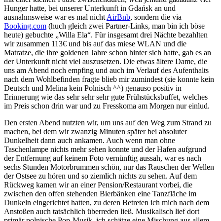
Hunger hatte, bei unserer Unterkunft in Gdańsk an und
ausnahmsweise war es mal nicht
AirBnb
, sondern die via
Booking.com
(huch gleich zwei Partner-Links, man bin ich böse
heute) gebuchte „Willa Ela“. Für insgesamt drei Nächte bezahlten
wir zusammen 113€ und bis auf das miese WLAN und die
Matratze, die ihre goldenen Jahre schon hinter sich hatte, gab es an
der Unterkunft nicht viel auszusetzen. Die etwas ältere Dame, die
uns am Abend noch empfing und auch im Verlauf des Aufenthalts
nach dem Wohlbefinden fragte blieb mir zumindest (sie konnte kein
Deutsch und Melina kein Polnisch ^^) genauso positiv in
Erinnerung wie das sehr sehr sehr gute Frühstücksbuffet, welches
im Preis schon drin war und zu Fresskoma am Morgen nur einlud.
Den ersten Abend nutzten wir, um uns auf den Weg zum Strand zu
machen, bei dem wir zwanzig Minuten später bei absoluter
Dunkelheit dann auch ankamen. Auch wenn man ohne
Taschenlampe nichts mehr sehen konnte und der Hafen aufgrund
der Entfernung auf keinem Foto vernünftig aussah, war es nach
sechs Stunden Motorbrummen schön, nur das Rauschen der Wellen
der Ostsee zu hören und so ziemlich nichts zu sehen. Auf dem
Rückweg kamen wir an einer Pension/Restaurant vorbei, die
zwischen den offen stehenden Bierbänken eine Tanzfläche im
Dunkeln eingerichtet hatten, zu deren Betreten ich mich nach dem
Anstoßen auch tatsächlich überreden ließ. Musikalisch lief dort
primär polnische Pop-Musik, ich schätze eine Mischung aus allem