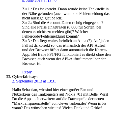
9. June 2013 at 13:40
Zu 1.: Das ist korrekt. Dann wurde keine Tankstelle in
der Nähe gefunden (auch wenn die Fehlermeldung das
nicht aussagt, glaube ich).
Zu 2.: Sind die Account-Daten richtig eingegeben?
Sind alle Preise eingetragen (0,000 für Sorten, bei
denen es nichts zu melden gibt)? Welcher
Fehlercode/Fehlermeldung kommt?
Zu 3.: Das liegt wahrscheinlich an Anna (?). Auf jeden
Fall ist da korrekt so, das ist nämlich der API-Aufruf
und der Browser öffnet dann automatisch die Karten-
App. Bei Belle FP1/FP2 funktioniert es direkt ohne den
Browser, auch wenn der API-Aufruf immer über den
Browser ist.
Reply
Cyberfabi
says:
2. September 2013 at 13:31
Hallo Sebastian, wir sind hier einer großer Fan und
Nutzerkreis des Tankometers auf Nokia 701 mit Belle. Wirst
Du die App auch erweitern auf die Datenquelle der neuen
“Marktransparenzstelle” von clever-tanken.de? Wenn ja bis
wann? Das wünschen wir uns! Vielen Dank und Grüße!