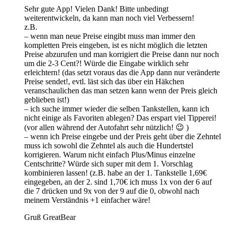
Sehr gute App! Vielen Dank! Bitte unbedingt
weiterentwickeln, da kann man noch viel Verbessern!
z.B.
– wenn man neue Preise eingibt muss man immer den
kompletten Preis eingeben, ist es nicht möglich die letzten
Preise abzurufen und man korrigiert die Preise dann nur noch
um die 2-3 Cent?! Würde die Eingabe wirklich sehr
erleichtern! (das setzt voraus das die App dann nur veränderte
Preise sendet!, evtl. läst sich das über ein Häkchen
veranschaulichen das man setzen kann wenn der Preis gleich
geblieben ist!)
– ich suche immer wieder die selben Tankstellen, kann ich
nicht einige als Favoriten ablegen? Das erspart viel Tipperei!
(vor allen während der Autofahrt sehr nützlich! 😉 )
– wenn ich Preise eingebe und der Preis geht über die Zehntel
muss ich sowohl die Zehntel als auch die Hundertstel
korrigieren. Warum nicht einfach Plus/Minus einzelne
Centschritte? Würde sich super mit dem 1. Vorschlag
kombinieren lassen! (z.B. habe an der 1. Tankstelle 1,69€
eingegeben, an der 2. sind 1,70€ ich muss 1x von der 6 auf
die 7 drücken und 9x von der 9 auf die 0, obwohl nach
meinem Verständnis +1 einfacher wäre!
Gruß GreatBear