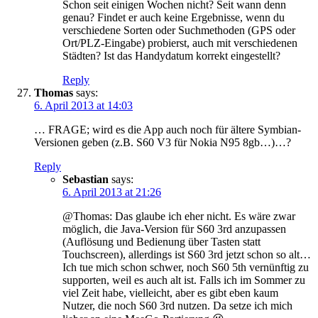
Schon seit einigen Wochen nicht? Seit wann denn
genau? Findet er auch keine Ergebnisse, wenn du
verschiedene Sorten oder Suchmethoden (GPS oder
Ort/PLZ-Eingabe) probierst, auch mit verschiedenen
Städten? Ist das Handydatum korrekt eingestellt?
Reply
Thomas
says:
6. April 2013 at 14:03
… FRAGE; wird es die App auch noch für ältere Symbian-
Versionen geben (z.B. S60 V3 für Nokia N95 8gb…)…?
Reply
Sebastian
says:
6. April 2013 at 21:26
@Thomas: Das glaube ich eher nicht. Es wäre zwar
möglich, die Java-Version für S60 3rd anzupassen
(Auflösung und Bedienung über Tasten statt
Touchscreen), allerdings ist S60 3rd jetzt schon so alt…
Ich tue mich schon schwer, noch S60 5th vernünftig zu
supporten, weil es auch alt ist. Falls ich im Sommer zu
viel Zeit habe, vielleicht, aber es gibt eben kaum
Nutzer, die noch S60 3rd nutzen. Da setze ich mich