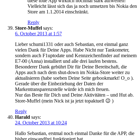
diese tolle App wirklich nochmal stark aufwerten!
Vielleicht lässt sich das ja noch umsetzen bis Nokia den
Store am 1.1.2014 einschränkt.
Reply
Store-Muffel
says:
6. October 2013 at 1:57
Lieber schumi1331 oder auch Sebastian, erst einmal ganz
vielen Dank für Deine Apps. Habe Nicht nur Tankometer,
sondern auch F1uptodate und Kennzeichenfinder auf meinem
E7-00 (Anna) installiert und alle drei laufen bestens.
Besonderer Dank gebührt Dir für Deine Bereitschaft, die
Apps auch nach dem shut-down im Nokia-Store weiter zu
aktualisieren (habe soeben Deine Seite gebookmarkt! O_o ).
Gerade über die Einbeziehung der Daten der
Markentransparenzstelle würde ich mich freuen.
Nur das Beste für Dich und Deine Aktivitäten – und Hut ab.
Store-Muffel (mein Nick ist ja jetzt topaktuell 😉 )
Reply
Harald
says:
24. October 2013 at 10:24
Hallo Sebastian, erstmal noch einmal Danke für die APP, die
bisher einwandfrei funktioniert hat.