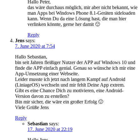
Hallo Peter,
das wäre durchaus möglich, mir aber nicht bekannt, wie
man Apps bei Windows Phone 8.1-Geräten sideloaden
kann. Wenn Du da eine Lösung hast, die man hier
verlinken könnte, gerne her damit 🙂
Reply
Jens
says:
7. June 2020 at 7:54
Hallo Sebastian,
bin seit Jahren fleißiger Nutzer der APP auf Windows 10 und
finde die APP einfach genial. Genau so wünsche ich mir eine
App-Umsetzung einer Webseite.
Leider musste ich jetzt nach langem Kampf auf Android
(LiniageOS) wechseln und mir fehlt Deine App extrem.
Gibt es eine Chance Dich zu motivieren, eine Android-
Version davon zu erstellen?
Bin mir sicher, die wäre ein großer Erfolg 🙂
Viele Grüße Jens
Reply
Sebastian
says:
17. June 2020 at 22:19
Hallo Jens,